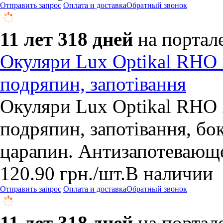
Отправить запрос
Оплата и доставка
Обратный звонок
11 лет 318 дней
на портал
Окуляри Lux Optikal RHO 
подряпин, запотівання
Окуляри Lux Optikal RHO 
подряпин, запотівання, бо
царапин. Антизапотевающ
120.90
грн.
/шт.
В наличии
Отправить запрос
Оплата и доставка
Обратный звонок
11 лет 318 дней
на портал