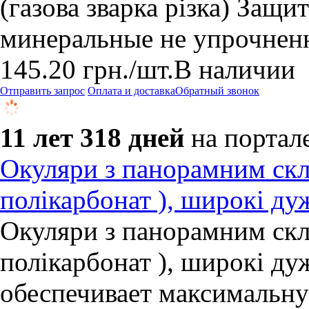
(газова зварка різка) Защи
минеральные не упрочненн
145.20
грн.
/шт.
В наличии
Отправить запрос
Оплата и доставка
Обратный звонок
11 лет 318 дней
на портал
Окуляри з панорамним скл
полікарбонат ), широкі ду
Окуляри з панорамним скл
полікарбонат ), широкі ду
обеспечивает максимальн