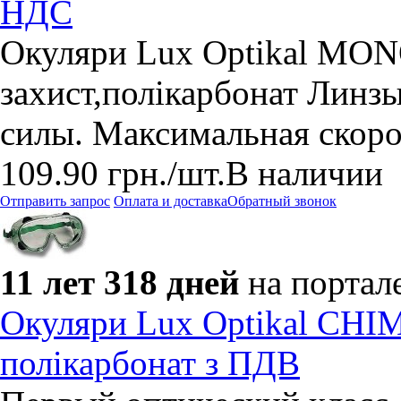
НДС
Окуляри Lux Optikal MON
захист,полікарбонат Линз
силы. Максимальная скоро
109.90
грн.
/шт.
В наличии
Отправить запрос
Оплата и доставка
Обратный звонок
11 лет 318 дней
на портал
Окуляри Lux Optikal CHIM
полікарбонат з ПДВ