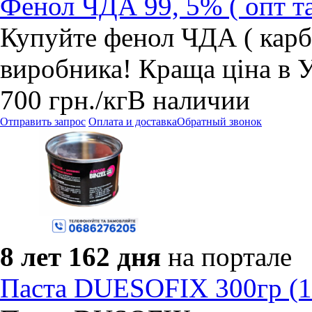
Фенол ЧДА 99, 5% ( опт та
Купуйте фенол ЧДА ( карб
виробника! Краща ціна в У
700
грн.
/кг
В наличии
Отправить запрос
Оплата и доставка
Обратный звонок
8 лет 162 дня
на портале
Паста DUESOFIX 300гр (1