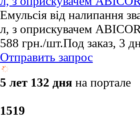
л, з оприскувачем ABICO
Емульсія від налипання з
л, з оприскувачем ABICO
588
грн.
/шт.
Под заказ, 3 д
Отправить запрос
5 лет 132 дня
на портале
15
19