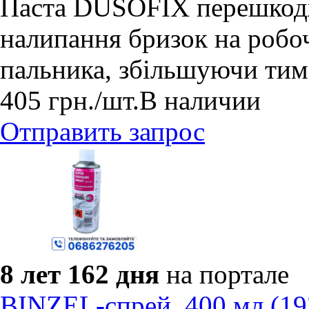
Паста DUSOFIX перешкодж
налипання бризок на робоч
пальника, збільшуючи тим
405
грн.
/шт.
В наличии
Отправить запрос
8 лет 162 дня
на портале
BINZEL-спрей, 400 мл (19