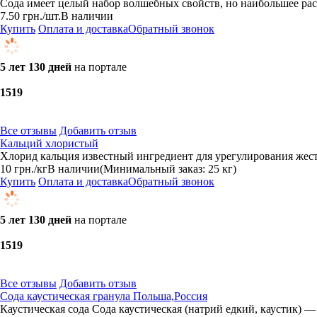
Сода имеет целый набор волшебных свойств, но наибольшее ра
7.50
грн.
/шт.
В наличии
Купить
Оплата и доставка
Обратный звонок
5 лет 130 дней
на портале
15
19
Все отзывы
Добавить отзыв
Кальций хлористый
Хлорид кальция известный ингредиент для урегулирования жестк
10
грн.
/кг
В наличии
(Минимальный заказ: 25 кг)
Купить
Оплата и доставка
Обратный звонок
5 лет 130 дней
на портале
15
19
Все отзывы
Добавить отзыв
Сода каустическая гранула Польша,Россия
Каустическая сода Сода каустическая (натрий едкий, каустик) 