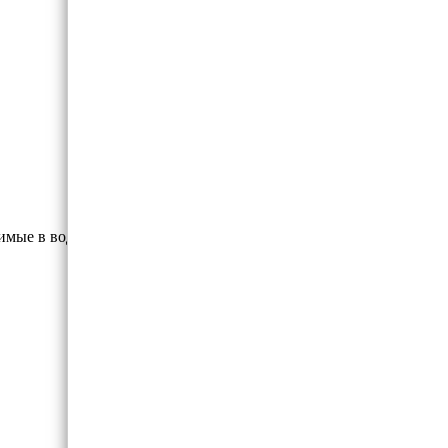
имые в воде и спирте.