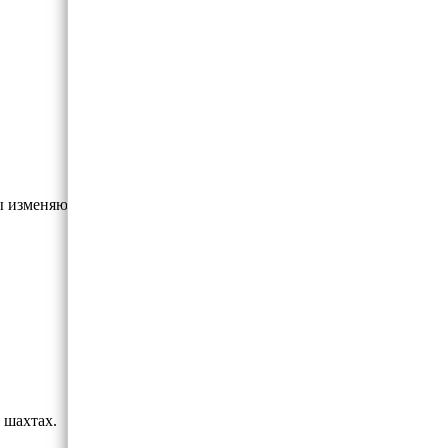
 изменяют окраску и становятся
 шахтах.