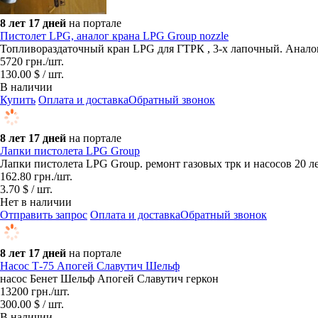
8 лет 17 дней
на портале
Пистолет LPG, аналог крана LPG Group nozzle
Топливораздаточный кран LPG для ГТРК , 3-х лапочный. Анало
5720
грн.
/шт.
130.00 $ / шт.
В наличии
Купить
Оплата и доставка
Обратный звонок
8 лет 17 дней
на портале
Лапки пистолета LPG Group
Лапки пистолета LPG Group. ремонт газовых трк и насосов 20 л
162.80
грн.
/шт.
3.70 $ / шт.
Нет в наличии
Отправить запрос
Оплата и доставка
Обратный звонок
8 лет 17 дней
на портале
Насос Т-75 Апогей Славутич Шельф
насос Бенет Шельф Апогей Славутич геркон
13200
грн.
/шт.
300.00 $ / шт.
В наличии