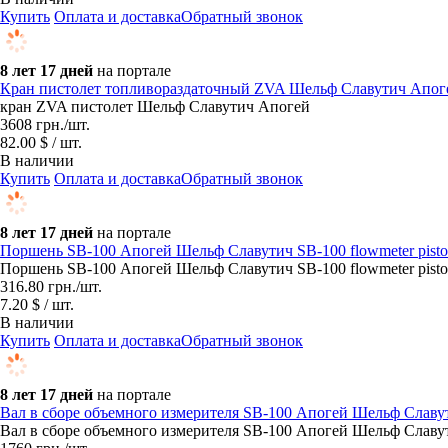
Купить
Оплата и доставка
Обратный звонок
8 лет 17 дней
на портале
Кран пистолет топливораздаточный ZVA Шельф Славутич Апог
кран ZVA пистолет Шельф Славутич Апогей
3608
грн.
/шт.
82.00 $ / шт.
В наличии
Купить
Оплата и доставка
Обратный звонок
8 лет 17 дней
на портале
Поршень SB-100 Апогей Шельф Славутич SB-100 flowmeter pisto
Поршень SB-100 Апогей Шельф Славутич SB-100 flowmeter pisto
316.80
грн.
/шт.
7.20 $ / шт.
В наличии
Купить
Оплата и доставка
Обратный звонок
8 лет 17 дней
на портале
Вал в сборе объемного измерителя SB-100 Апогей Шельф Славути
Вал в сборе объемного измерителя SB-100 Апогей Шельф Славутич