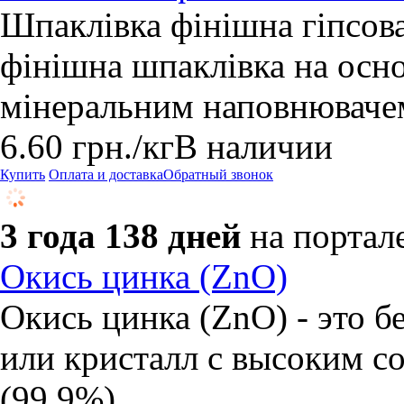
Шпаклівка фінішна гіпсова 
фінішна шпаклівка на осно
мінеральним наповнюваче
6.60
грн.
/кг
В наличии
Купить
Оплата и доставка
Обратный звонок
3 года 138 дней
на портал
Окись цинка (ZnO)
Окись цинка (ZnO) - это 
или кристалл с высоким с
(99,9%).