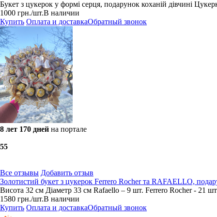
Букет з цукерок у формі серця, подарунок коханій дівчині Цукерк
1000
грн.
/шт.
В наличии
Купить
Оплата и доставка
Обратный звонок
8 лет 170 дней
на портале
5
5
Все отзывы
Добавить отзыв
Золотистий букет з цукерок Ferrero Rocher та RAFAELLO, пода
Висота 32 см Діаметр 33 см Rafaello – 9 шт. Ferrero Rocher - 21 шт
1580
грн.
/шт.
В наличии
Купить
Оплата и доставка
Обратный звонок