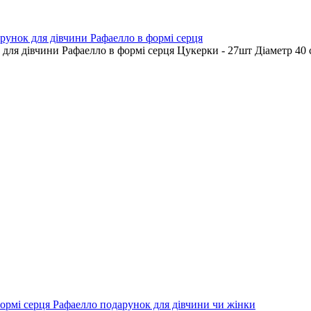
арунок для дівчини Рафаелло в формі серця
 для дівчини Рафаелло в формі серця Цукерки - 27шт Діаметр 40 
формі серця Рафаелло подарунок для дівчини чи жінки