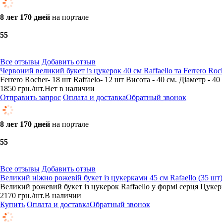
8 лет 170 дней
на портале
5
5
Все отзывы
Добавить отзыв
Червоний великий букет із цукерок 40 см Raffaello та Ferrero Roc
Ferrero Rocher- 18 шт Raffaelo- 12 шт Висота - 40 см. Діаметр - 40
1850
грн.
/шт.
Нет в наличии
Отправить запрос
Оплата и доставка
Обратный звонок
8 лет 170 дней
на портале
5
5
Все отзывы
Добавить отзыв
Великий ніжно рожевій букет із цукерками 45 см Rafaello (35 шт
Великий рожевий букет із цукерок Raffaello у формі серця Цукерк
2170
грн.
/шт.
В наличии
Купить
Оплата и доставка
Обратный звонок