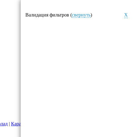
Валидация фильтров (
свернуть
)
X
лад
|
Карамель
|
Конфеты в коробках