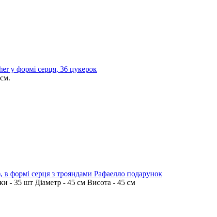
her у формі серця, 36 цукерок
 см.
), в формі серця з трояндами Рафаелло подарунок
и - 35 шт Діаметр - 45 см Висота - 45 см