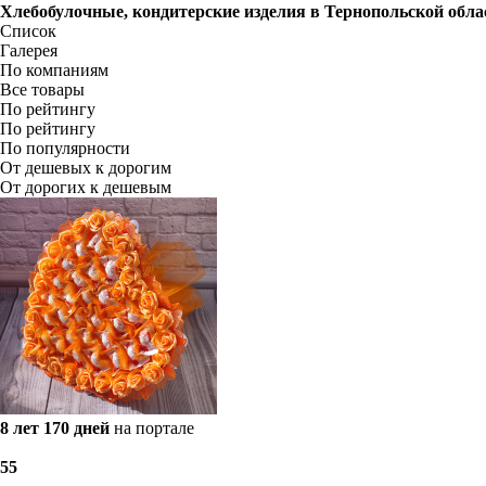
Хлебобулочные, кондитерские изделия в
Тернопольской обла
Список
Галерея
По компаниям
Все товары
По рейтингу
По рейтингу
По популярности
От дешевых к дорогим
От дорогих к дешевым
8 лет 170 дней
на портале
5
5