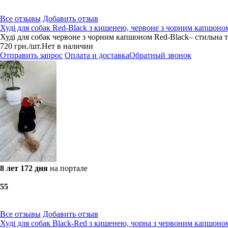
Все отзывы
Добавить отзыв
Худі для собак Red-Black з кишенею, червоне з чорним капшоном
Худі для собак червоне з чорним капшоном Red-Black– стильна та
720
грн.
/шт.
Нет в наличии
Отправить запрос
Оплата и доставка
Обратный звонок
8 лет 172 дня
на портале
5
5
Все отзывы
Добавить отзыв
Худі для собак Black-Red з кишенею, чорна з червоним капшоном