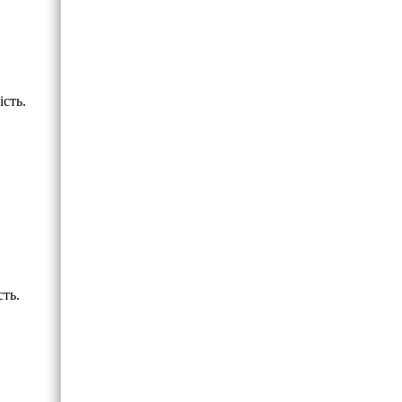
ість.
сть.