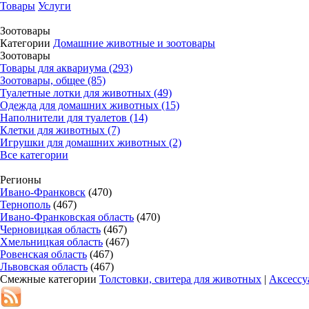
Товары
Услуги
Зоотовары
Категории
Домашние животные и зоотовары
Зоотовары
Товары для аквариума (293)
Зоотовары, общее (85)
Туалетные лотки для животных (49)
Одежда для домашних животных (15)
Наполнители для туалетов (14)
Клетки для животных (7)
Игрушки для домашних животных (2)
Все категории
Регионы
Ивано-Франковск
(470)
Тернополь
(467)
Ивано-Франковская область
(470)
Черновицкая область
(467)
Хмельницкая область
(467)
Ровенская область
(467)
Львовская область
(467)
Смежные категории
Толстовки, свитера для животных
|
Аксессу