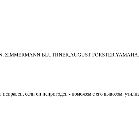
HSTEIN, ZIMMERMANN,BLUTHNER,AUGUST FORSTER,YAMAH
 исправен, если он непригоден - поможем с его вывозом, утили