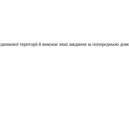
удинкової території й виконає інші завдання за попередньою дом