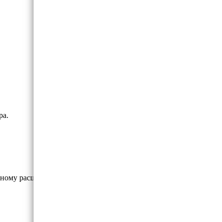
ра.
альному расширению помещения.