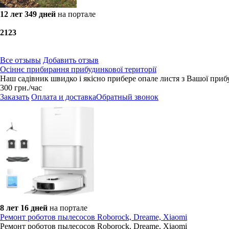
12 лет 349 дней
на портале
21
23
Все отзывы
Добавить отзыв
Осіннє прибирання прибудинкової території
Наш садівник швидко і якісно прибере опале листя з Вашої приб
300
грн.
/час
Заказать
Оплата и доставка
Обратный звонок
8 лет 16 дней
на портале
Ремонт роботов пылесосов Roborock, Dreame, Xiaomi
Ремонт роботов пылесосов Roborock, Dreame, Xiaomi