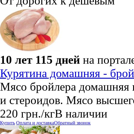
От дорогих к дешевым
10 лет 115 дней
на портал
Курятина домашняя - бро
Мясо бройлера домашняя к
и стероидов. Мясо высшег
220
грн.
/кг
В наличии
Купить
Оплата и доставка
Обратный звонок